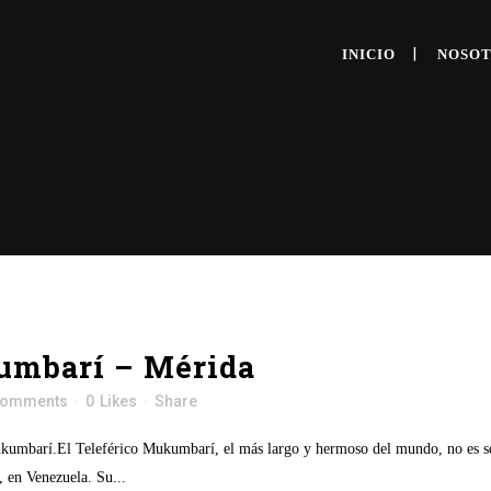
INICIO
NOSO
umbarí – Mérida
Comments
0
Likes
Share
 Mukumbarí.El Teleférico Mukumbarí, el más largo y hermoso del mundo, no es so
, en Venezuela. Su...