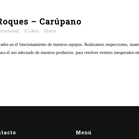
Roques – Carúpano
Comments
0
Likes
Share
erados en el funcionamiento de nuestros equipos. Realizamos inspecciones, mant
ara el uso adecuado de nuestros productos. para resolver eventos inesperados e
ntacto
Menú