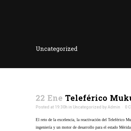
Uncategorized
22 Ene
Teleférico Muk
Posted at 19:30h
in
Uncategorized
by
Admin
0 
El reto de la excelencia, la reactivación del Teleférico
ingeniería y un motor de desarrollo para el estado Mérida