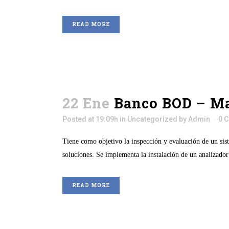
READ MORE
22 Ene
Banco BOD – Ma
Posted at 19:09h
in
Uncategorized
by
Admin
0 
Tiene como objetivo la inspección y evaluación de un sis
soluciones. Se implementa la instalación de un analizador 
READ MORE