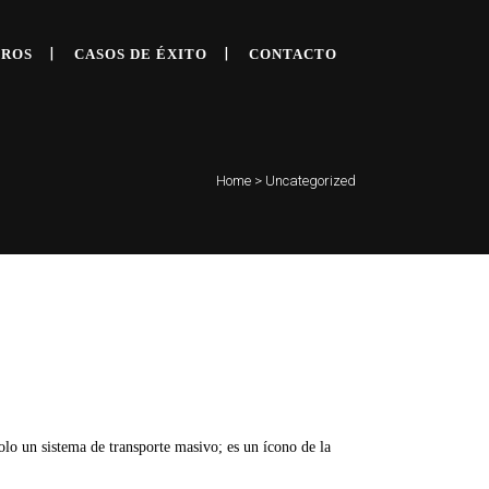
TROS
CASOS DE ÉXITO
CONTACTO
Home
>
Uncategorized
lo un sistema de transporte masivo; es un ícono de la