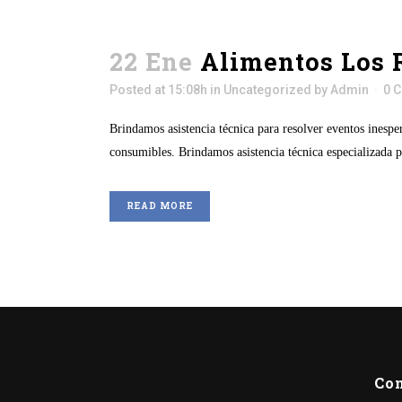
22 Ene
Alimentos Los 
Posted at 15:08h
in
Uncategorized
by
Admin
0 
Brindamos asistencia técnica para resolver eventos inesp
consumibles. Brindamos asistencia técnica especializada p
READ MORE
Co