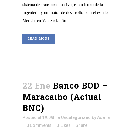
sistema de transporte masivo; es un ícono de la
ingeniería y un motor de desarrollo para el estado
Mérida, en Venezuela. Su...
READ MORE
22 Ene
Banco BOD –
Maracaibo (Actual
BNC)
Posted at 19:09h
in
Uncategorized
by
Admin
0 Comments
0
Likes
Share