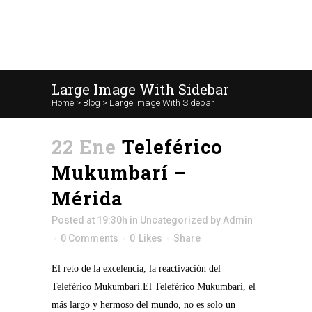
Large Image With Sidebar
Home
>
Blog
>
Large Image With Sidebar
22 Ene
Teleférico
Mukumbarí –
Mérida
Posted at 19:30h
in
Uncategorized
by
Admin
0 Comments
0
Likes
Share
El reto de la excelencia, la reactivación del
Teleférico Mukumbarí.El Teleférico Mukumbarí, el
más largo y hermoso del mundo, no es solo un