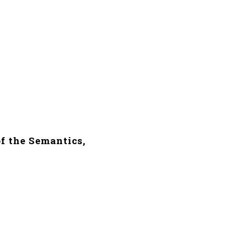
TROS
CASOS DE ÉXITO
CONTACTO
f the Semantics,