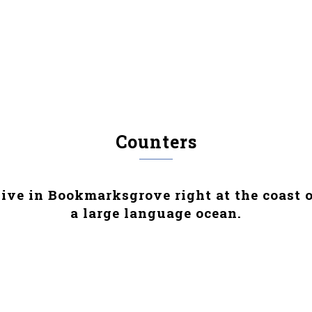
Random Counters
INICIO
NOSO
Counters
live in Bookmarksgrove right at the coast o
a large language ocean.