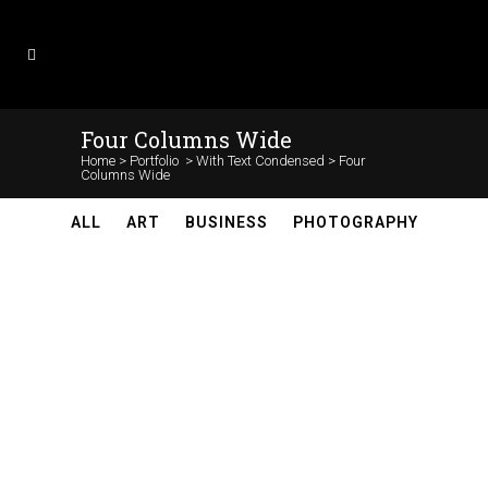
Four Columns Wide
Home
>
Portfolio
>
With Text Condensed
>
Four
Columns Wide
ALL
ART
BUSINESS
PHOTOGRAPHY
ZOOM
VIEW
ZOOM
VIEW